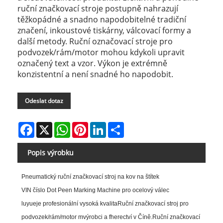
ruční značkovací stroje postupně nahrazují
těžkopádné a snadno napodobitelné tradiční
značení, inkoustové tiskárny, válcovací formy a
další metody. Ruční označovací stroje pro
podvozek/rám/motor mohou kdykoli upravit
označený text a vzor. Výkon je extrémně
konzistentní a není snadné ho napodobit.
Odeslat dotaz
Facebook
X
WhatsApp
Pinterest
LinkedIn
Share
Popis výrobku
Pneumatický ruční značkovací stroj na kov na štítek
VIN číslo Dot Peen Marking Machine pro ocelový válec
luyue
je profesionální vysoká kvalita
Ruční značkovací stroj pro
podvozek/rám/motor
m
výrobci a
f
herectví v Číně.
Ruční značkovací