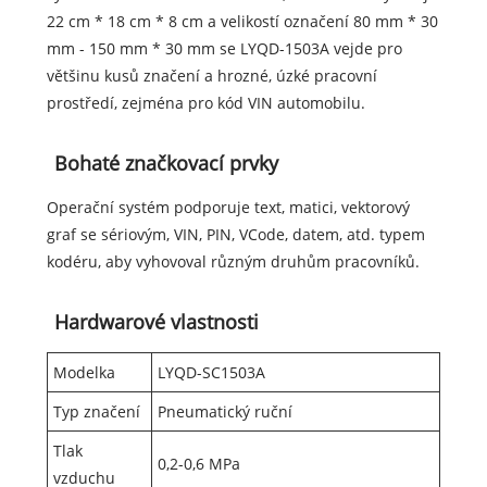
22 cm * 18 cm * 8 cm a velikostí označení 80 mm * 30
mm - 150 mm * 30 mm se LYQD-1503A vejde pro
většinu kusů značení a hrozné, úzké pracovní
prostředí, zejména pro kód VIN automobilu.
Bohaté značkovací prvky
Operační systém podporuje text, matici, vektorový
graf se sériovým, VIN, PIN, VCode, datem, atd. typem
kodéru, aby vyhovoval různým druhům pracovníků.
Hardwarové vlastnosti
Modelka
LYQD-SC1503A
Typ značení
Pneumatický ruční
Tlak
0,2-0,6 MPa
vzduchu