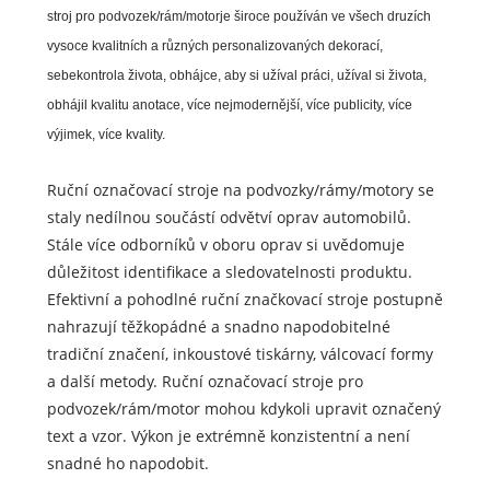
stroj pro podvozek/rám/motor
je široce používán ve všech druzích
vysoce kvalitních a různých personalizovaných dekorací,
sebekontrola života, obhájce, aby si užíval práci, užíval si života,
obhájil kvalitu anotace, více nejmodernější, více publicity, více
výjimek, více kvality.
Ruční označovací stroje na podvozky/rámy/motory se
staly nedílnou součástí odvětví oprav automobilů.
Stále více odborníků v oboru oprav si uvědomuje
důležitost identifikace a sledovatelnosti produktu.
Efektivní a pohodlné ruční značkovací stroje postupně
nahrazují těžkopádné a snadno napodobitelné
tradiční značení, inkoustové tiskárny, válcovací formy
a další metody. Ruční označovací stroje pro
podvozek/rám/motor mohou kdykoli upravit označený
text a vzor. Výkon je extrémně konzistentní a není
snadné ho napodobit.