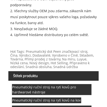
podporovány.
2. Všechny služby OEM jsou zdarma, zákazník nám
musí poskytnout pouze výkres vašeho loga, požadavky
na funkce, barvy atd.
3. Nevyžaduje se žádné MOQ.
4. Upřímně hledáme distributory po celém světě.
Hot Tags: Pneumatický dot Peen značkovací stroj,
Čína, Výrobci, Dodavatelé, Vyrobeno v Číně, Skladem,
Továrna, Přímý prodej z továrny, Na míru, Luyue,
Nízká cena, Nový design, Hot Selling, Připraveno k
odeslání, Snadná obsluha, Snadná údržba
Štítek produktu
Pneumatický ruční stroj na rytí kovů pro
hardwarové nástroje
Pneumatický ruční stroj na rytí kovů na kov