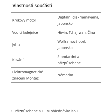
Vlastnosti součásti
Digitální disk Yamayama,
Krokový motor
Japonsko
Vodicí kolejnice
Hiwin, Tchaj-wan, Čína
Wolframová ocel,
Jehla
Japonsko
Standardní a
Kování
přizpůsobené
Elektromagnetické
Německo
značení Montáž
1. Přizpůsobené a OEM objednávky jsou