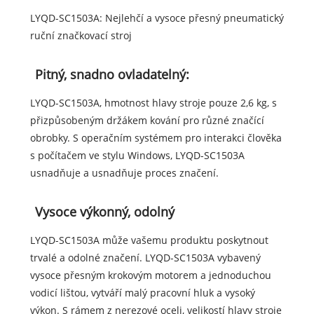
LYQD-SC1503A: Nejlehčí a vysoce přesný pneumatický
ruční značkovací stroj
Pitný, snadno ovladatelný:
LYQD-SC1503A, hmotnost hlavy stroje pouze 2,6 kg, s
přizpůsobeným držákem kování pro různé značící
obrobky. S operačním systémem pro interakci člověka
s počítačem ve stylu Windows, LYQD-SC1503A
usnadňuje a usnadňuje proces značení.
Vysoce výkonný, odolný
LYQD-SC1503A může vašemu produktu poskytnout
trvalé a odolné značení. LYQD-SC1503A vybavený
vysoce přesným krokovým motorem a jednoduchou
vodicí lištou, vytváří malý pracovní hluk a vysoký
výkon. S rámem z nerezové oceli, velikostí hlavy stroje