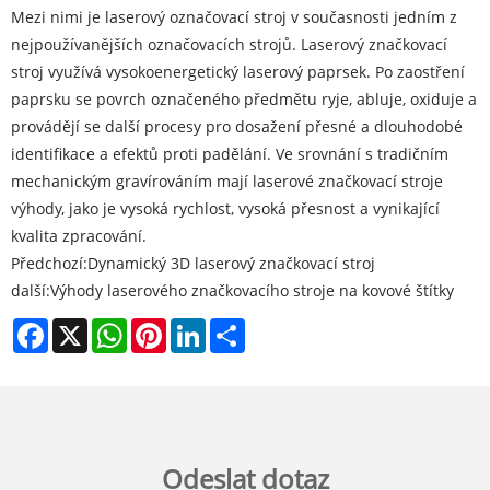
Mezi nimi je laserový označovací stroj v současnosti jedním z
nejpoužívanějších označovacích strojů. Laserový značkovací
stroj využívá vysokoenergetický laserový paprsek. Po zaostření
paprsku se povrch označeného předmětu ryje, abluje, oxiduje a
provádějí se další procesy pro dosažení přesné a dlouhodobé
identifikace a efektů proti padělání. Ve srovnání s tradičním
mechanickým gravírováním mají laserové značkovací stroje
výhody, jako je vysoká rychlost, vysoká přesnost a vynikající
kvalita zpracování.
Předchozí:
​Dynamický 3D laserový značkovací stroj
další:
Výhody laserového značkovacího stroje na kovové štítky
Facebook
X
WhatsApp
Pinterest
LinkedIn
Share
Odeslat dotaz