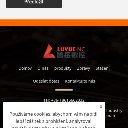
Předložit
Domov
O nás
produkty
Zprávy
Stažení
Odeslat dotaz
Kontaktujte nás
Tel:
+86-18615662332
E-mailem:
lucy@luyuemarker.com
X
Adresa:
Průmyslová zóna Donghao, Qingping Street, Industry
Používáme cookies, abychom vám nabídli
1st Road, Shuangshan Street, Zhangqiu District, Jinan
lepší zážitek z prohlížení, analyzovali