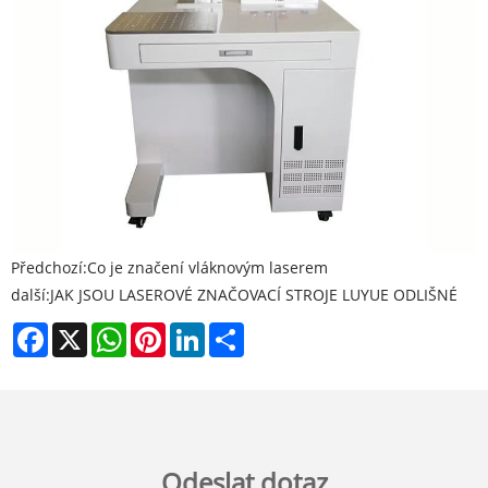
Předchozí:
Co je značení vláknovým laserem
další:
JAK JSOU LASEROVÉ ZNAČOVACÍ STROJE LUYUE ODLIŠNÉ
Facebook
X
WhatsApp
Pinterest
LinkedIn
Share
Odeslat dotaz