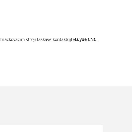
značkovacím stroji laskavě kontaktujte
Luyue CNC
.