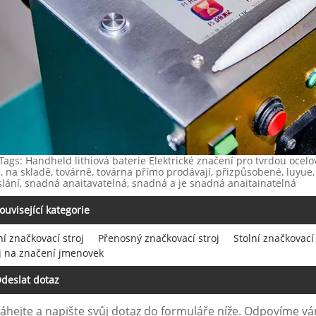
Tags: Handheld lithiová baterie Elektrické značení pro tvrdou ocelo
, na skladě, továrně, továrna přímo prodávají, přizpůsobené, luyue,
lání, snadná anaitavatelná, snadná a je snadná anaitainatelná
ouvisející kategorie
í značkovací stroj
Přenosný značkovací stroj
Stolní značkovací 
j na značení jmenovek
deslat dotaz
áhejte a napište svůj dotaz do formuláře níže. Odpovíme v