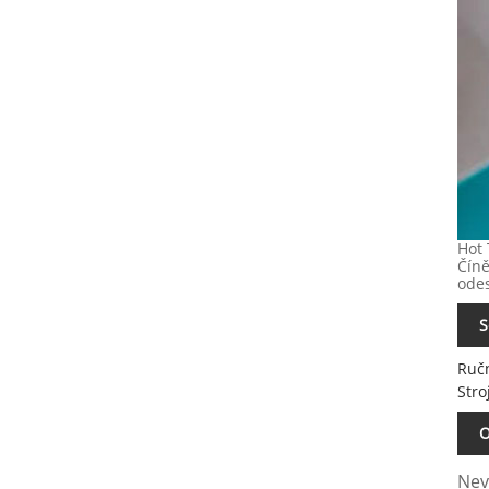
Hot 
Číně
odes
S
Ručn
Stro
O
Nev