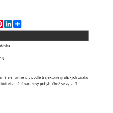
atsApp
Pinterest
LinkedIn
Share
 desku
VIN
změrné rovině x, y podle trajektorie grafických znaků
kofrekvenční nárazový pohyb, čímž se vytvoří