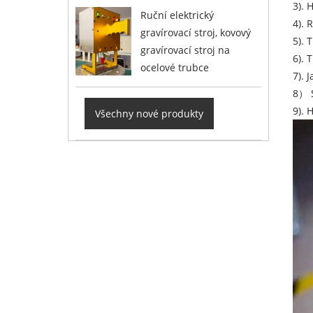
3). 
Ruční elektrický
4). 
gravírovací stroj, kovový
5). 
gravírovací stroj na
6). 
ocelové trubce
7). 
8） S
9). 
Všechny nové produkty