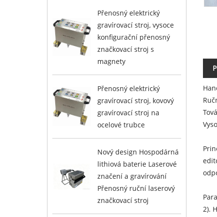
Přenosný elektrický
gravírovací stroj, vysoce
konfigurační přenosný
značkovací stroj s
magnety
P
Hand
Přenosný elektrický
Ručn
gravírovací stroj, kovový
Tová
gravírovací stroj na
Vyso
ocelové trubce
Prin
Nový design Hospodárná
edit
lithiová baterie Laserové
odpo
značení a gravírování
Přenosný ruční laserový
Para
značkovací stroj
2). 