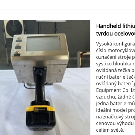
Handheld lithiu
tvrdou ocelovo
Vysoká konfigurac
číslo motocyklov
označení stroje 
vysoko hloubka r
ovládaná tečka pe
ruční baterie te
ovládaný baterií
Equipment Co. Lt
vzduchu, žádné č
jedna baterie můž
ideální model pr
na značkový stroj
cenovou výhodu a
celém světě.