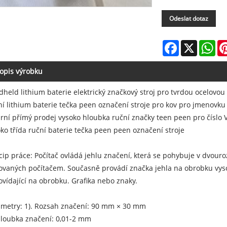
Odeslat dotaz
Facebook
X
Wh
opis výrobku
held lithium baterie elektrický značkový stroj pro tvrdou ocelovou
í lithium baterie tečka peen označení stroje pro kov pro jmenovku
rní přímý prodej vysoko hloubka ruční značky teen peen pro číslo 
ko třída ruční baterie tečka peen peen označení stroje
cip práce: Počítač ovládá jehlu značení, která se pohybuje v dvouro
ovaných počítačem. Současně provádí značka jehla na obrobku vyso
vídající na obrobku. Grafika nebo znaky.
metry: 1). Rozsah značení: 90 mm × 30 mm
Hloubka značení: 0,01-2 mm