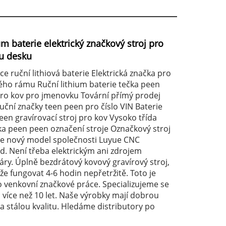
m baterie elektrický značkový stroj pro
u desku
e ruční lithiová baterie Elektrická značka pro
ého rámu Ruční lithium baterie tečka peen
pro kov pro jmenovku Tovární přímý prodej
uční značky teen peen pro číslo VIN Baterie
en gravírovací stroj pro kov Vysoko třída
čka peen peen označení stroje Označkový stroj
 je nový model společnosti Luyue CNC
d. Není třeba elektrickým ani zdrojem
áry. Úplně bezdrátový kovový gravírový stroj,
e fungovat 4-6 hodin nepřetržitě. Toto je
o venkovní značkové práce. Specializujeme se
 více než 10 let. Naše výrobky mají dobrou
 stálou kvalitu. Hledáme distributory po