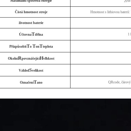
Maximální spotřeba energie
20W
Čistá hmotnost stroje
Hmotnost s lithiovou baterií:
životnost baterie
T
1 
Účtovna
dělna
T
T
T
Přizpůsobit
o
on
teplota
R
H
Okolní
povznášející
vlhkost
S
Vzhled
velikost
T
QRcode, čárový k
Označení
ano