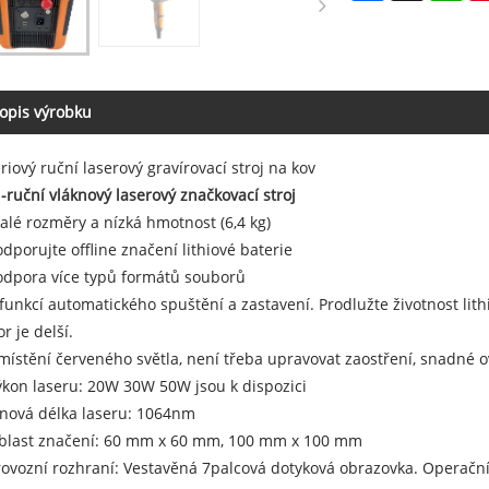
opis výrobku
riový ruční laserový gravírovací stroj na kov
-ruční vláknový laserový značkovací stroj
alé rozměry a nízká hmotnost (6,4 kg)
odporujte offline značení lithiové baterie
odpora více typů formátů souborů
 funkcí automatického spuštění a zastavení. Prodlužte životnost lith
r je delší.
místění červeného světla, není třeba upravovat zaostření, snadné ov
ýkon laseru: 20W 30W 50W jsou k dispozici
lnová délka laseru: 1064nm
Oblast značení: 60 mm x 60 mm, 100 mm x 100 mm
rovozní rozhraní: Vestavěná 7palcová dotyková obrazovka. Operační