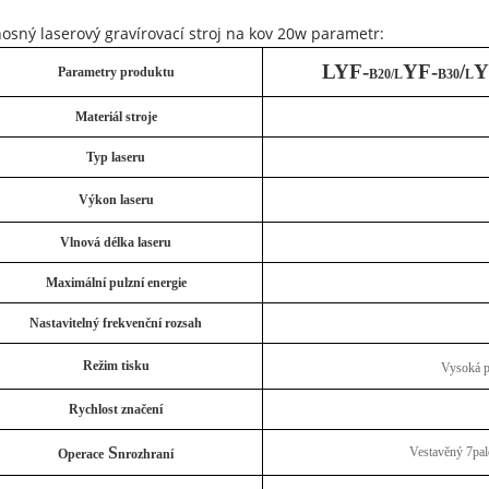
osný laserový gravírovací stroj na kov 20w parametr:
LYF-
YF-
/
Y
Parametry produktu
B20/L
B30
L
Materiál stroje
Typ laseru
Výkon laseru
Vlnová délka laseru
Maximální pulzní energie
Nastavitelný frekvenční rozsah
Režim tisku
Vysoká p
Rychlost značení
S
Vestavěný 7pal
Operace
nrozhraní