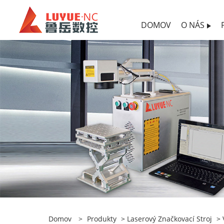
DOMOV
O NÁS
Domov
>
Produkty
>
Laserový Značkovací Stroj
>