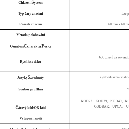
S
Chlazení
ystem
Typ čáry značení
Lze p
Rozsah značení
60 mm x 60 mm 
Metoda polohování
C
P
Označení
charakter
osice
600 znaků za sekundu 
Rychlost tisku
S
Zjednodušená čínština,
Jazyky
zvednutý
m
p
Soubor pro
na
KÓD25
、
KÓD39
、
KÓD49
、
K
CODBAR
、
UPCA
、
U
Čárový kód/QR kód
Vstupní napětí