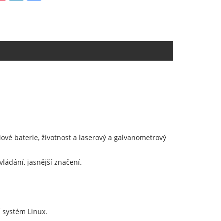
iové baterie, životnost a laserový a galvanometrový
ládání, jasnější značení.
 systém Linux.