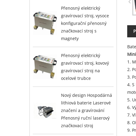
Přenosný elektrický
gravírovací stroj, vysoce
konfigurační přenosný
značkovací stroj s
P
magnety
Bate
Mini
Přenosný elektrický
1. M
gravírovací stroj, kovový
2. P
gravírovací stroj na
3. P
ocelové trubce
4. S
moto
Nový design Hospodárná
5. U
lithiová baterie Laserové
6. V
značení a gravírování
7. V
Přenosný ruční laserový
8. 
značkovací stroj
9. P