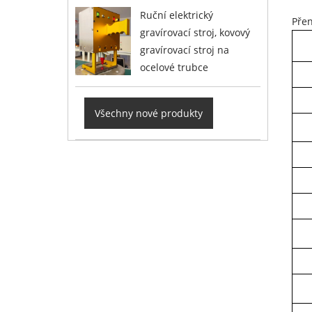
Ruční elektrický
Přen
gravírovací stroj, kovový
gravírovací stroj na
ocelové trubce
Všechny nové produkty