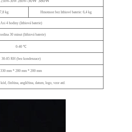
-50W 380W
 250W-30W 280W
 7,8 kg
Hmotnost bez lithiové baterie: 6,4 kg
Asi 4 hodiny (lithiová baterie)
hodina 30 minut (lithiová baterie)
0-40 ℃
30-85 RH (bez kondenzace)
330 mm * 280 mm * 200 mm
ód, čínština, angličtina, datum, logo, vzor atd.