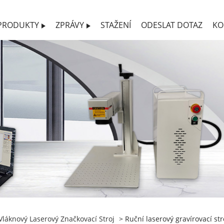
PRODUKTY
ZPRÁVY
STAŽENÍ
ODESLAT DOTAZ
KO
Vláknový Laserový Značkovací Stroj
> Ruční laserový gravírovací st