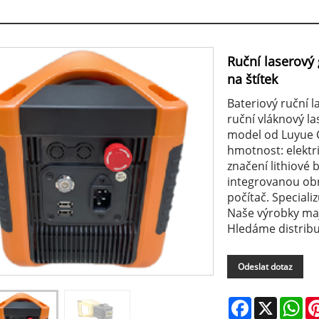
Ruční laserový 
na štítek
Bateriový ruční l
ruční vláknový la
model od Luyue C
hmotnost: elektric
značení lithiové 
integrovanou obr
počítač. Specializ
Naše výrobky maj
Hledáme distribu
Odeslat dotaz
Facebook
X
Wh