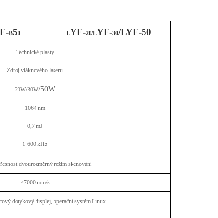
F-
5
YF-
YF-
/LYF-50
B
0
L
20/L
30
Technické plasty
Zdroj vláknového laseru
/50W
20W/30W
1064 nm
0,7 mJ
1-600 kHz
řesnost
dvourozměrný režim skenování
≤7000 mm/s
cový dotykový displej, operační systém Linux