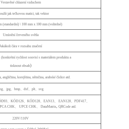
Vestavěné chlazení vzduchem
oužít jak tečkovou matici, tak vektor
(standardní) \ 100 mm x 100 mm (volitelné)
Umístění červeného světla
Jakákoli čára v rozsahu značení
(konkrétní rychlost souvisí s materiálem produktu a
)
tisknout obsah
 angličtina, korejština, němčina, arabské číslice atd.
ng
、
jpg
、
bmp
、
dxf
、
plt
、
svg
ÓD93
、
KÓD126
、
KÓD128
、
EAN13
、
EAN128
、
PDF417
、
,
PCA CHK
、
UPCE CHK
、
DataMatrix
QRCode atd.
220V/110V