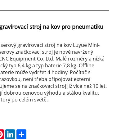
gravírovací stroj na kov pro pneumatiku
aserový gravírovací stroj na kov Luyue Mini-
serový značkovací stroj je nově navržený
NC Equipment Co. Ltd. Malé rozměry a nízká
ký typ 6,4 kg a typ baterie 7,8 kg. Offline
baterie může vydržet 4 hodiny. Počítač s
azovkou, není třeba připojovat externí
ujeme se na značkovací stroj již více než 10 let.
í dobrou cenovou výhodu a stálou kvalitu.
tory po celém světě.
atsApp
Pinterest
LinkedIn
Share