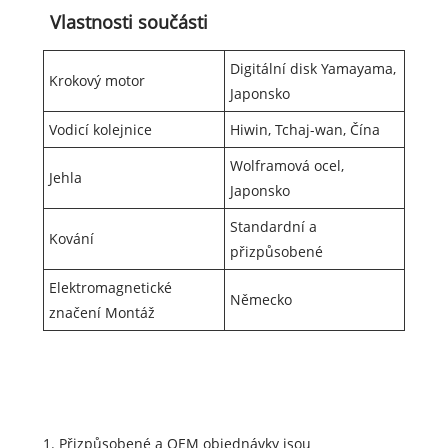
Vlastnosti součásti
Digitální disk Yamayama,
Krokový motor
Japonsko
Vodicí kolejnice
Hiwin, Tchaj-wan, Čína
Wolframová ocel,
Jehla
Japonsko
Standardní a
Kování
přizpůsobené
Elektromagnetické
Německo
značení Montáž
1. Přizpůsobené a OEM objednávky jsou