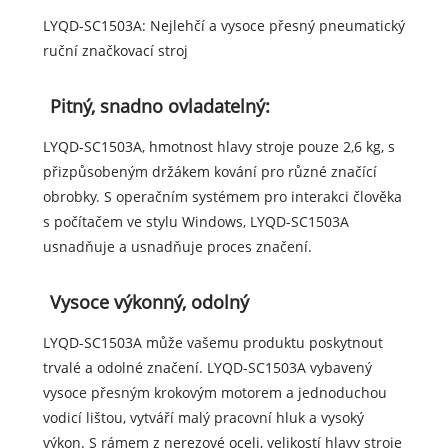
LYQD-SC1503A: Nejlehčí a vysoce přesný pneumatický
ruční značkovací stroj
Pitný, snadno ovladatelný:
LYQD-SC1503A, hmotnost hlavy stroje pouze 2,6 kg, s
přizpůsobeným držákem kování pro různé značící
obrobky. S operačním systémem pro interakci člověka
s počítačem ve stylu Windows, LYQD-SC1503A
usnadňuje a usnadňuje proces značení.
Vysoce výkonný, odolný
LYQD-SC1503A může vašemu produktu poskytnout
trvalé a odolné značení. LYQD-SC1503A vybavený
vysoce přesným krokovým motorem a jednoduchou
vodicí lištou, vytváří malý pracovní hluk a vysoký
výkon. S rámem z nerezové oceli, velikostí hlavy stroje