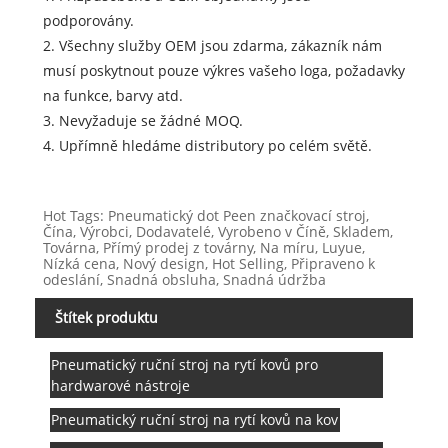
podporovány.
2. Všechny služby OEM jsou zdarma, zákazník nám
musí poskytnout pouze výkres vašeho loga, požadavky
na funkce, barvy atd.
3. Nevyžaduje se žádné MOQ.
4. Upřímně hledáme distributory po celém světě.
Hot Tags: Pneumatický dot Peen značkovací stroj,
Čína, Výrobci, Dodavatelé, Vyrobeno v Číně, Skladem,
Továrna, Přímý prodej z továrny, Na míru, Luyue,
Nízká cena, Nový design, Hot Selling, Připraveno k
odeslání, Snadná obsluha, Snadná údržba
Štítek produktu
Pneumatický ruční stroj na rytí kovů pro
hardwarové nástroje
Pneumatický ruční stroj na rytí kovů na kov