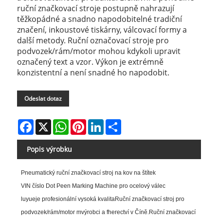
ruční značkovací stroje postupně nahrazují
těžkopádné a snadno napodobitelné tradiční
značení, inkoustové tiskárny, válcovací formy a
další metody. Ruční označovací stroje pro
podvozek/rám/motor mohou kdykoli upravit
označený text a vzor. Výkon je extrémně
konzistentní a není snadné ho napodobit.
Odeslat dotaz
Facebook
X
WhatsApp
Pinterest
LinkedIn
Share
Popis výrobku
Pneumatický ruční značkovací stroj na kov na štítek
VIN číslo Dot Peen Marking Machine pro ocelový válec
luyue
je profesionální vysoká kvalita
Ruční značkovací stroj pro
podvozek/rám/motor
m
výrobci a
f
herectví v Číně.
Ruční značkovací