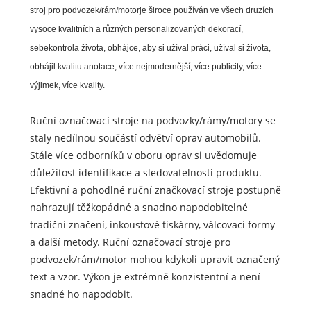
stroj pro podvozek/rám/motor
je široce používán ve všech druzích
vysoce kvalitních a různých personalizovaných dekorací,
sebekontrola života, obhájce, aby si užíval práci, užíval si života,
obhájil kvalitu anotace, více nejmodernější, více publicity, více
výjimek, více kvality.
Ruční označovací stroje na podvozky/rámy/motory se
staly nedílnou součástí odvětví oprav automobilů.
Stále více odborníků v oboru oprav si uvědomuje
důležitost identifikace a sledovatelnosti produktu.
Efektivní a pohodlné ruční značkovací stroje postupně
nahrazují těžkopádné a snadno napodobitelné
tradiční značení, inkoustové tiskárny, válcovací formy
a další metody. Ruční označovací stroje pro
podvozek/rám/motor mohou kdykoli upravit označený
text a vzor. Výkon je extrémně konzistentní a není
snadné ho napodobit.