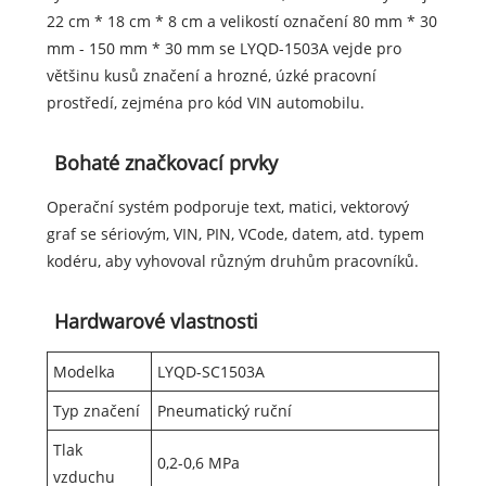
22 cm * 18 cm * 8 cm a velikostí označení 80 mm * 30
mm - 150 mm * 30 mm se LYQD-1503A vejde pro
většinu kusů značení a hrozné, úzké pracovní
prostředí, zejména pro kód VIN automobilu.
Bohaté značkovací prvky
Operační systém podporuje text, matici, vektorový
graf se sériovým, VIN, PIN, VCode, datem, atd. typem
kodéru, aby vyhovoval různým druhům pracovníků.
Hardwarové vlastnosti
Modelka
LYQD-SC1503A
Typ značení
Pneumatický ruční
Tlak
0,2-0,6 MPa
vzduchu