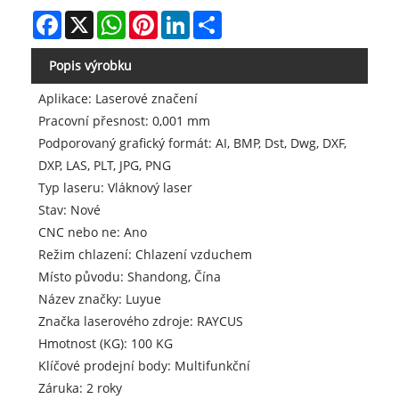
Facebook
X
WhatsApp
Pinterest
LinkedIn
Share
Popis výrobku
Aplikace: Laserové značení
Pracovní přesnost: 0,001 mm
Podporovaný grafický formát: AI, BMP, Dst, Dwg, DXF,
DXP, LAS, PLT, JPG, PNG
Typ laseru: Vláknový laser
Stav: Nové
CNC nebo ne: Ano
Režim chlazení: Chlazení vzduchem
Místo původu: Shandong, Čína
Název značky: Luyue
Značka laserového zdroje: RAYCUS
Hmotnost (KG): 100 KG
Klíčové prodejní body: Multifunkční
Záruka: 2 roky