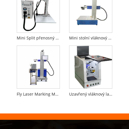
Mini Split přenosný vláknový laserový značkovací stroj
Mini stolní vláknový laserový značkovací stroj
Fly Laser Marking Machine pro výrobní linku
Uzavřený vláknový laserový značkovací stroj