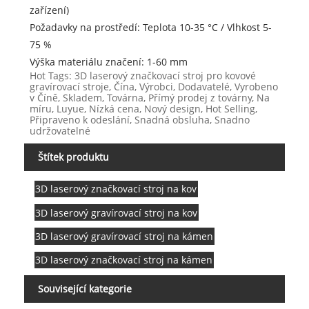
zařízení)
Požadavky na prostředí: Teplota 10-35 °C / Vlhkost 5-
75 %
Výška materiálu značení: 1-60 mm
Hot Tags: 3D laserový značkovací stroj pro kovové
gravírovací stroje, Čína, Výrobci, Dodavatelé, Vyrobeno
v Číně, Skladem, Továrna, Přímý prodej z továrny, Na
míru, Luyue, Nízká cena, Nový design, Hot Selling,
Připraveno k odeslání, Snadná obsluha, Snadno
udržovatelné
Štítek produktu
3D laserový značkovací stroj na kov
3D laserový gravírovací stroj na kov
3D laserový gravírovací stroj na kámen
3D laserový značkovací stroj na kámen
Související kategorie