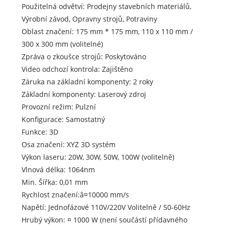
Použitelná odvětví: Prodejny stavebních materiálů,
Výrobní závod, Opravny strojů, Potraviny
Oblast značení: 175 mm * 175 mm, 110 x 110 mm /
300 x 300 mm (volitelné)
Zpráva o zkoušce strojů: Poskytováno
Video odchozí kontrola: Zajištěno
Záruka na základní komponenty: 2 roky
Základní komponenty: Laserový zdroj
Provozní režim: Pulzní
Konfigurace: Samostatný
Funkce: 3D
Osa značení: XYZ 3D systém
Výkon laseru: 20W, 30W, 50W, 100W (volitelně)
Vlnová délka: 1064nm
Min. Šířka: 0,01 mm
Rychlost značení:â¤10000 mm/s
Napětí: Jednofázové 110V/220V Volitelně / 50-60Hz
Hrubý výkon: ¤ 1000 W (není součástí přídavného