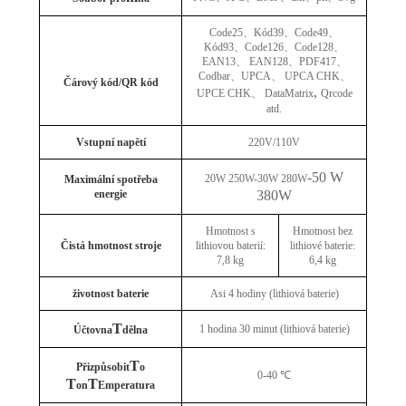
Code25
、
Kód39
、
Code49
、
Kód93
、
Code126
、
Code128
、
EAN13
、
EAN128
、
PDF417
、
Codbar
、
UPCA
、
UPCA CHK
、
Čárový kód/QR kód
,
UPCE CHK
、
DataMatrix
Qrcode
atd.
Vstupní napětí
220V/110V
-50 W
20W 250W-30W 280W
Maximální spotřeba
energie
380W
Hmotnost s
Hmotnost bez
Čistá hmotnost stroje
lithiovou baterií:
lithiové baterie:
7,8 kg
6,4 kg
životnost baterie
Asi 4 hodiny (lithiová baterie)
T
1 hodina 30 minut (lithiová baterie)
Účtovna
dělna
T
Přizpůsobit
o
0-40 ℃
T
T
on
Emperatura