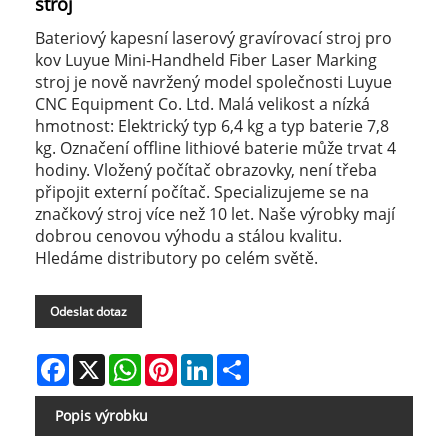
stroj
Bateriový kapesní laserový gravírovací stroj pro
kov Luyue Mini-Handheld Fiber Laser Marking
stroj je nově navržený model společnosti Luyue
CNC Equipment Co. Ltd. Malá velikost a nízká
hmotnost: Elektrický typ 6,4 kg a typ baterie 7,8
kg. Označení offline lithiové baterie může trvat 4
hodiny. Vložený počítač obrazovky, není třeba
připojit externí počítač. Specializujeme se na
značkový stroj více než 10 let. Naše výrobky mají
dobrou cenovou výhodu a stálou kvalitu.
Hledáme distributory po celém světě.
Odeslat dotaz
Facebook
X
WhatsApp
Pinterest
LinkedIn
Share
Popis výrobku