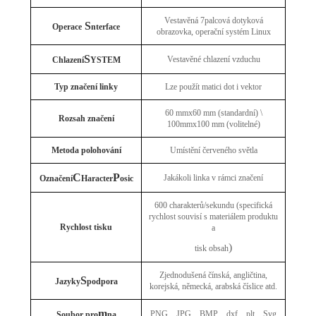
Vestavěná 7palcová dotyková
S
Operace
nterface
obrazovka, operační systém Linux
S
Vestavěné chlazení vzduchu
Chlazení
YSTEM
Typ značení linky
Lze použít matici dot i vektor
60 mmx60 mm (standardní) \
Rozsah značení
100mmx100 mm (volitelné)
Metoda polohování
Umístění červeného světla
C
P
Jakákoli linka v rámci značení
Označení
Haracter
osic
600 charakterů/sekundu (specifická
rychlost souvisí s materiálem produktu
Rychlost tisku
a
)
tisk obsah
Zjednodušená čínská, angličtina,
S
Jazyky
podpora
korejská, německá, arabská číslice atd.
m
PNG
、
JPG
、
BMP
、
dxf
、
plt
、
Svg
Soubor pro
na