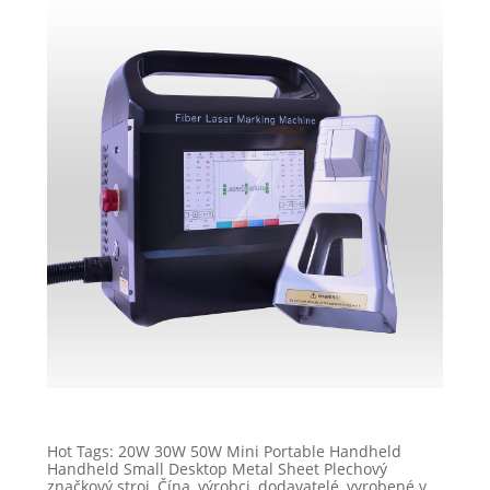
Hot Tags: 20W 30W 50W Mini Portable Handheld
Handheld Small Desktop Metal Sheet Plechový
značkový stroj, Čína, výrobci, dodavatelé, vyrobené v