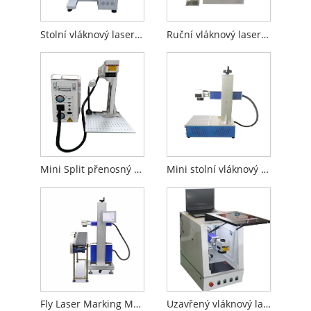
Stolní vláknový laserový značkovací stroj
Ruční vláknový laserový značkovací stroj
Mini Split přenosný vláknový laserový značkovací stroj
Mini stolní vláknový laserový značkovací stroj
Fly Laser Marking Machine pro výrobní linku
Uzavřený vláknový laserový značkovací stroj