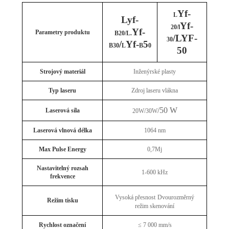
Yf-
L
Lyf-
Yf-
20/l
Yf-
Parametry produktu
B20/L.
/LYF-
30
/
Yf-
5
B30
L
B
0
50
Strojový materiál
Inženýrské plasty
Typ laseru
Zdroj laseru vlákna
/50 W
Laserová síla
20W/30W
Laserová vlnová délka
1064 nm
Max Pulse Energy
0,7Mj
Nastavitelný rozsah
1-600 kHz
frekvence
Vysoká přesnost
Dvourozměrný
Režim tisku
režim skenování
Rychlost označení
≤ 7 000 mm/s