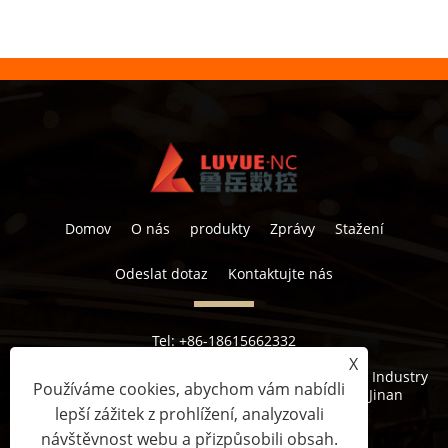
Domov
O nás
produkty
Zprávy
Stažení
Odeslat dotaz
Kontaktujte nás
Tel:
+86-18615662332
E-mailem:
lucy@luyuemarker.com
X
Adresa:
Průmyslová zóna Donghao, Qingping Street, Industry
Používáme cookies, abychom vám nabídli
1st Road, Shuangshan Street, Zhangqiu District, Jinan
lepší zážitek z prohlížení, analyzovali
návštěvnost webu a přizpůsobili obsah.