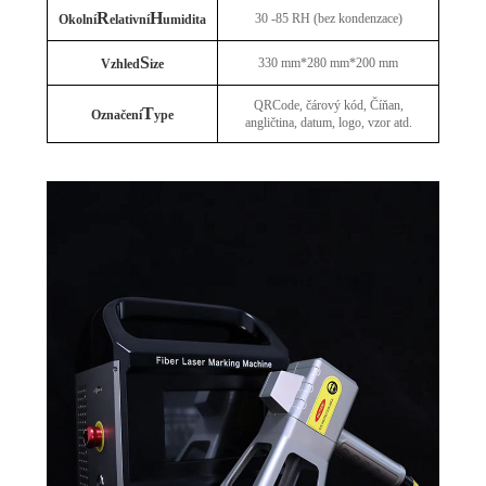
R
H
30 -85 RH (bez kondenzace)
Okolní
elativní
umidita
S
330 mm*280 mm*200 mm
Vzhled
ize
QRCode, čárový kód, Číňan,
T
Označení
ype
angličtina, datum, logo, vzor atd.